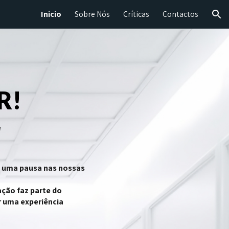
Inicio
Sobre Nós
Críticas
Contactos
ion
R!
!
s uma pausa nas nossas
ação faz parte do
r uma experiência