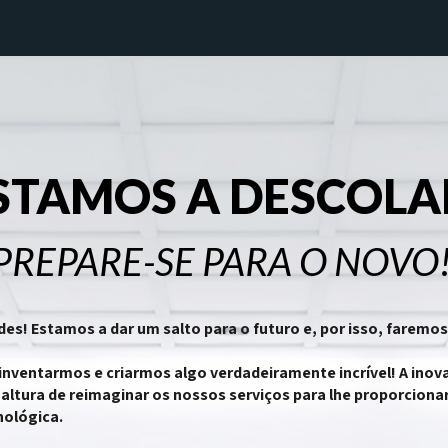
ip to main content
Skip to navigat
STAMOS A DESCOLA
PREPARE-SE PARA O NOVO
s! Estamos a dar um salto para o futuro e, por isso, faremo
nventarmos e criarmos algo verdadeiramente incrível! A inov
 altura de reimaginar os nossos serviços para lhe proporciona
nológica.